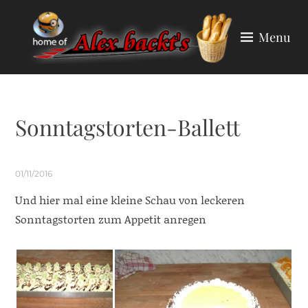
Skip
to
Menu
content
ALEX BACKT'S
Sonntagstorten-Ballett
01/11/2016
Und hier mal eine kleine Schau von leckeren
Sonntagstorten zum Appetit anregen