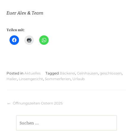
Euer Alex & Team
Teilen mit:
Posted in
Aktuelles
Tagged
Bäckerei
,
Gelnhausen
,
geschlossen
,
Hailer
,
Linsengericht
,
Sommerferien
,
Urlaub
Beitragsnavigation
Öffnungszeiten Ostern 2025
Suchen
nach: