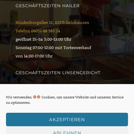
(EU)
GESCHÄFTSZEITEN HAILER
Hindenburgallee 12, 63571 Gelnhausen
Telefon 06051-88 583 24
geöffnet Di-Sa 5:00-13:00 Uhr
Sonntag 07:00-12:00 mit Tortenverkauf
von 14:00-17:00 Uhr
GESCHÄFTSZEITEN LINSENGERICHT
Wilhelmstraße 2, 63589 Linsengericht
Wir verwenden
Cookies, um unsere Website und unseren Service
Telefon 06051-53 872 33
zu optimieren.
Montag Ruhetag
Di-Sa (nur vormittags) 6:00-14:00 durchgehend
AKZEPTIEREN
Sonntag 08:00-11:00 Uhr
ABLEHNEN