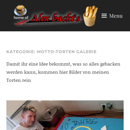
Skip
to
Menu
content
ALEX BACKT'S
KATEGORIE:
MOTTO-TORTEN GALERIE
Damit ihr eine Idee bekommt, was so alles gebacken
werden kann, kommen hier Bilder von meinen
Torten rein