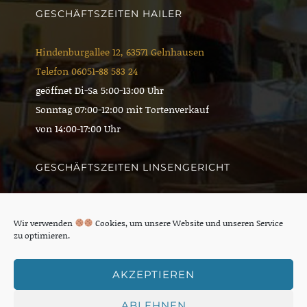
(EU)
GESCHÄFTSZEITEN HAILER
Hindenburgallee 12, 63571 Gelnhausen
Telefon 06051-88 583 24
geöffnet Di-Sa 5:00-13:00 Uhr
Sonntag 07:00-12:00 mit Tortenverkauf
von 14:00-17:00 Uhr
GESCHÄFTSZEITEN LINSENGERICHT
Wilhelmstraße 2, 63589 Linsengericht
Wir verwenden
Cookies, um unsere Website und unseren Service
Telefon 06051-53 872 33
zu optimieren.
Montag Ruhetag
Di-Sa (nur vormittags) 6:00-14:00 durchgehend
AKZEPTIEREN
Sonntag 08:00-11:00 Uhr
ABLEHNEN